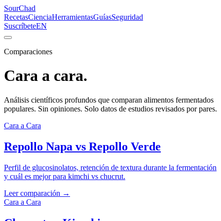
SourChad
Recetas
Ciencia
Herramientas
Guías
Seguridad
Suscríbete
EN
Comparaciones
Cara a cara.
Análisis científicos profundos que comparan alimentos fermentados
populares. Sin opiniones. Solo datos de estudios revisados por pares.
Cara a Cara
Repollo Napa vs Repollo Verde
Perfil de glucosinolatos, retención de textura durante la fermentación
y cuál es mejor para kimchi vs chucrut.
Leer comparación →
Cara a Cara