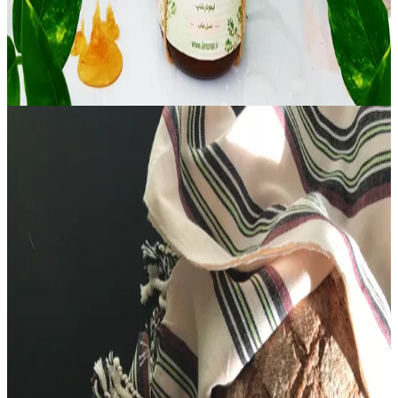
Ajo Fermentado en Miel
4 weeks
|
Principiante
pH
3.5–4.5