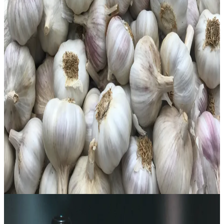
Ajo Lactofermentado
4 weeks
|
Principiante
pH
2.4–3.0