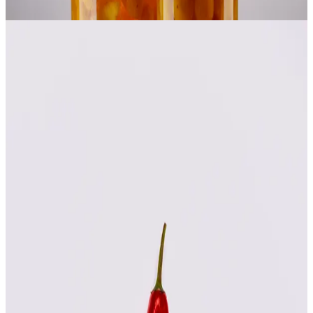
5–10 days
|
Principiante
pH
3.4–3.8