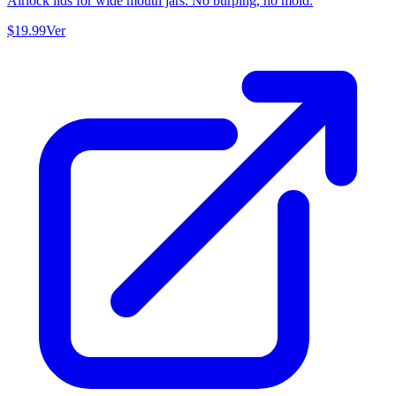
Airlock lids for wide mouth jars. No burping, no mold.
$19.99
Ver