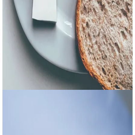
Tomates Verdes Lactofermentados
5–7 days
|
Principiante
pH
3.0–3.5