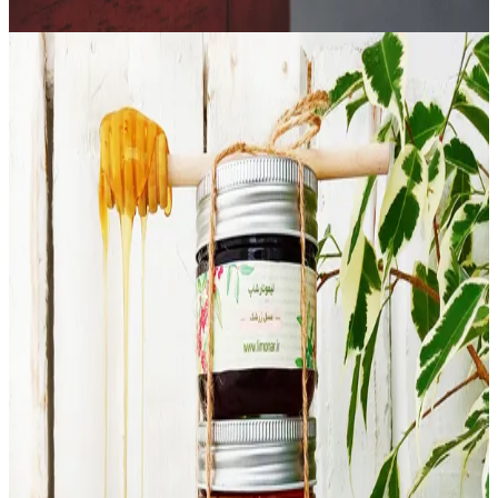
6–8 weeks
|
Intermedio
pH
3.5–4.0