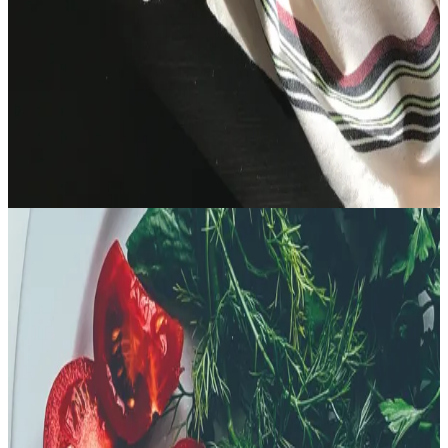
Pan de Masa Madre en Horno Holandés
24 hrs
|
Intermedio
pH
3.2–3.8