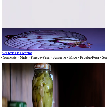
Salsa Picante Fermentada
2–3 weeks
|
Intermedio
pH
3.5–4.0
Cebolla Roja Lactofermentada
3–5 days
|
Principiante
Ver todas las recetas
· Mide · Prueba
•
Pesa · Sumerge · Mide · Prueba
•
Pesa · Sumerge · Mid
Video Destacado
Mira cómo lo hago
Canal de YouTube