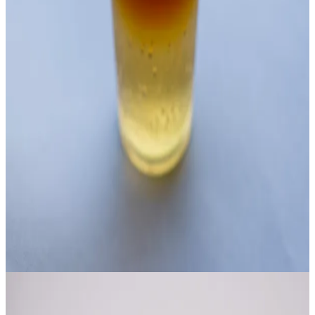
Soda de Jengibre
5–7 days
|
Principiante
pH
3.2–3.6