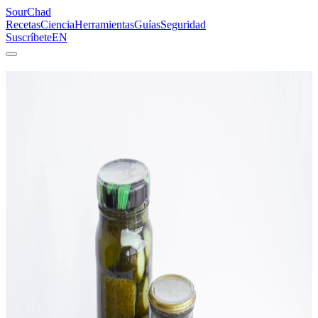
SourChad
Recetas
Ciencia
Herramientas
Guías
Seguridad
Suscríbete
EN
SourChad — Recetas de Fermentación de
un Químico