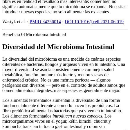
fibra es en realidad el resultado más interesante: comer bien no
significa automáticamente que tu microbioma se expanda. Necesitas
introducir nuevas especies, no solo alimentar las existentes.
Wastyk et al. ·
PMID 34256014
·
DOI 10.1016/j.cell.2021.06.019
Beneficio 01
Microbioma Intestinal
Diversidad del Microbioma Intestinal
La diversidad del microbioma es una medida de cuántas especies
diferentes de bacterias, hongos y arqueas viven en tu intestino. Una
mayor diversidad se asocia consistentemente con mejor salud
metabólica, función inmune más fuerte y menores tasas de
enfermedad crónica. No es una métrica perfecta — algunos
patógenos son diversos — pero en el contexto de adultos sanos que
comen alimentos integrales, más especies es generalmente mejor.
Los alimentos fermentados aumentan la diversidad de una forma
fundamentalmente diferente a como lo hacen los prebióticos. La
fibra prebiótica alimenta las bacterias que ya viven en tu intestino.
Los alimentos fermentados
introducen nuevas especies
. Los
microorganismos vivos en el yogur, kéfir, kimchi, chucrut y
kombucha transitan tu tracto gastrointestinal y colonizan