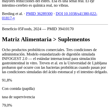
mayores reducciones del estrés. Esa es una señal real. El eje
intestino-cerebro es química real, no vibras.
Berding et al. ·
PMID 36289300
·
DOI 10.1038/s41380-022-
01817-y
Beneficio 05
Foods, 2024 — PMID 39410170
Matriz Alimentaria > Suplementos
Ocho productos probióticos comerciales. Tres condiciones de
administración. Modelo estandarizado de digestión simulada
INFOGEST 2.0 — el estándar internacional para simulación
gastrointestinal in vitro. Treven et al. en la Universidad de Ljubljana
probaron qué ocurre con las bacterias probióticas cuando pasan por
las condiciones simuladas del ácido estomacal y el intestino delgado.
91,8%
Con comida (papilla)
tasa de supervivencia
79,0%