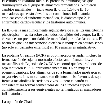
El estudio de Stanford midió 19 proteínas inmunológicas que
disminuyeron en el grupo de alimentos fermentados. No fueron
cambios marginales — incluyeron IL-6, IL-12p70 e IL-10,
marcadores que están elevados en condiciones inflamatorias
crónicas como el síndrome metabólico, la diabetes tipo 2, la
enfermedad cardiovascular y los trastornos autoinmunes.
La IL-6 es la más clínicamente significativa de ellas. Es una citocina
pleiotrópica — actúa sobre casi todos los tejidos del cuerpo. La IL-6
elevada es un predictor fiable de mortalidad por todas las causas. El
hecho de que una intervención dietética la redujera en adultos sanos
(no solo en pacientes enfermos) en 10 semanas es significativo.
La proteína C reactiva (PCR) es otro marcador estándar. Incluso la
fermentación de soja ha mostrado efectos antiinflamatorios: el
metaanálisis de Bajerska de 24 ECA encontró que los productos de
soja redujeron la PCR aproximadamente un 9% en mujeres
posmenopáusicas. Los alimentos de soja fermentados mostraron el
mayor efecto. Los mecanismos son distintos — isoflavonas de soja
frente a metabolitos bacterianos vivos — pero el patrón es
consistente: las formas fermentadas de los alimentos superan
consistentemente a sus equivalentes no fermentados en marcadores
inflamatorios.
La opinión de Chad