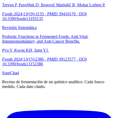
Treven P, Paveljšek D, Bogović Matijašić B, Mohar Lorbeg P.
Foods
2024;13(19):3135
· PMID
39410170
· DOI
10.3390/foods13193135
Revisión Sistemática
Probiotic Functions in Fermented Foods: Anti-Viral,
Immunomodulatory, and Anti-Cancer Benefits.
Pyo Y, Kwon KH, Jung YJ.
Foods
2024;13(15):2386
· PMID
39123577
· DOI
10.3390/foods13152386
SourChad
Recetas de fermentación de un químico analítico. Cada frasco
medido. Cada dato citado.