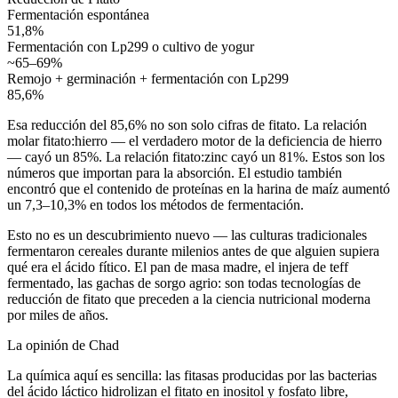
Fermentación espontánea
51,8%
Fermentación con Lp299 o cultivo de yogur
~65–69%
Remojo + germinación + fermentación con Lp299
85,6%
Esa reducción del 85,6% no son solo cifras de fitato. La relación
molar fitato:hierro — el verdadero motor de la deficiencia de hierro
— cayó un 85%. La relación fitato:zinc cayó un 81%. Estos son los
números que importan para la absorción. El estudio también
encontró que el contenido de proteínas en la harina de maíz aumentó
un 7,3–10,3% en todos los métodos de fermentación.
Esto no es un descubrimiento nuevo — las culturas tradicionales
fermentaron cereales durante milenios antes de que alguien supiera
qué era el ácido fítico. El pan de masa madre, el injera de teff
fermentado, las gachas de sorgo agrio: son todas tecnologías de
reducción de fitato que preceden a la ciencia nutricional moderna
por miles de años.
La opinión de Chad
La química aquí es sencilla: las fitasas producidas por las bacterias
del ácido láctico hidrolizan el fitato en inositol y fosfato libre,