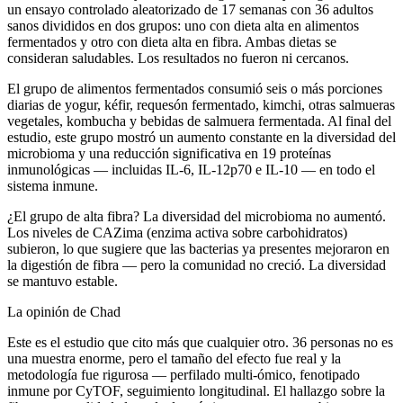
un ensayo controlado aleatorizado de 17 semanas con 36 adultos
sanos divididos en dos grupos: uno con dieta alta en alimentos
fermentados y otro con dieta alta en fibra. Ambas dietas se
consideran saludables. Los resultados no fueron ni cercanos.
El grupo de alimentos fermentados consumió seis o más porciones
diarias de yogur, kéfir, requesón fermentado, kimchi, otras salmueras
vegetales, kombucha y bebidas de salmuera fermentada. Al final del
estudio, este grupo mostró un aumento constante en la diversidad del
microbioma y una reducción significativa en 19 proteínas
inmunológicas — incluidas IL-6, IL-12p70 e IL-10 — en todo el
sistema inmune.
¿El grupo de alta fibra? La diversidad del microbioma no aumentó.
Los niveles de CAZima (enzima activa sobre carbohidratos)
subieron, lo que sugiere que las bacterias ya presentes mejoraron en
la digestión de fibra — pero la comunidad no creció. La diversidad
se mantuvo estable.
La opinión de Chad
Este es el estudio que cito más que cualquier otro. 36 personas no es
una muestra enorme, pero el tamaño del efecto fue real y la
metodología fue rigurosa — perfilado multi-ómico, fenotipado
inmune por CyTOF, seguimiento longitudinal. El hallazgo sobre la