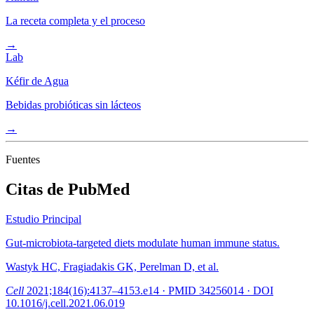
La receta completa y el proceso
→
Lab
Kéfir de Agua
Bebidas probióticas sin lácteos
→
Fuentes
Citas de PubMed
Estudio Principal
Gut-microbiota-targeted diets modulate human immune status.
Wastyk HC, Fragiadakis GK, Perelman D, et al.
Cell
2021;184(16):4137–4153.e14
· PMID
34256014
· DOI
10.1016/j.cell.2021.06.019