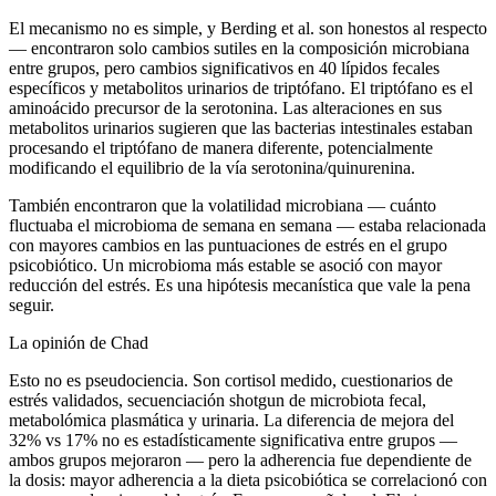
El mecanismo no es simple, y Berding et al. son honestos al respecto
— encontraron solo cambios sutiles en la composición microbiana
entre grupos, pero cambios significativos en 40 lípidos fecales
específicos y metabolitos urinarios de triptófano. El triptófano es el
aminoácido precursor de la serotonina. Las alteraciones en sus
metabolitos urinarios sugieren que las bacterias intestinales estaban
procesando el triptófano de manera diferente, potencialmente
modificando el equilibrio de la vía serotonina/quinurenina.
También encontraron que la volatilidad microbiana — cuánto
fluctuaba el microbioma de semana en semana — estaba relacionada
con mayores cambios en las puntuaciones de estrés en el grupo
psicobiótico. Un microbioma más estable se asoció con mayor
reducción del estrés. Es una hipótesis mecanística que vale la pena
seguir.
La opinión de Chad
Esto no es pseudociencia. Son cortisol medido, cuestionarios de
estrés validados, secuenciación shotgun de microbiota fecal,
metabolómica plasmática y urinaria. La diferencia de mejora del
32% vs 17% no es estadísticamente significativa entre grupos —
ambos grupos mejoraron — pero la adherencia fue dependiente de
la dosis: mayor adherencia a la dieta psicobiótica se correlacionó con