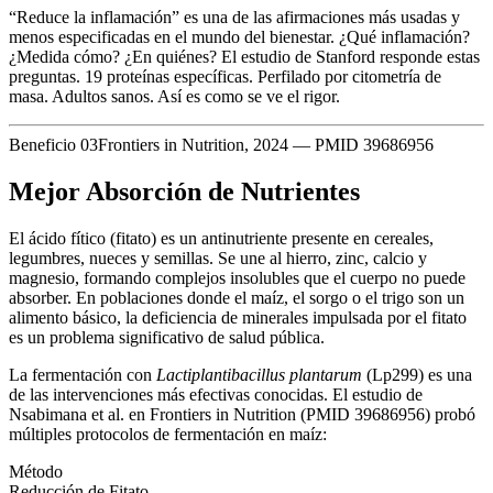
“Reduce la inflamación” es una de las afirmaciones más usadas y
menos especificadas en el mundo del bienestar. ¿Qué inflamación?
¿Medida cómo? ¿En quiénes? El estudio de Stanford responde estas
preguntas. 19 proteínas específicas. Perfilado por citometría de
masa. Adultos sanos. Así es como se ve el rigor.
Beneficio 03
Frontiers in Nutrition, 2024 — PMID 39686956
Mejor Absorción de Nutrientes
El ácido fítico (fitato) es un antinutriente presente en cereales,
legumbres, nueces y semillas. Se une al hierro, zinc, calcio y
magnesio, formando complejos insolubles que el cuerpo no puede
absorber. En poblaciones donde el maíz, el sorgo o el trigo son un
alimento básico, la deficiencia de minerales impulsada por el fitato
es un problema significativo de salud pública.
La fermentación con
Lactiplantibacillus plantarum
(Lp299) es una
de las intervenciones más efectivas conocidas. El estudio de
Nsabimana et al. en Frontiers in Nutrition (PMID 39686956) probó
múltiples protocolos de fermentación en maíz:
Método
Reducción de Fitato