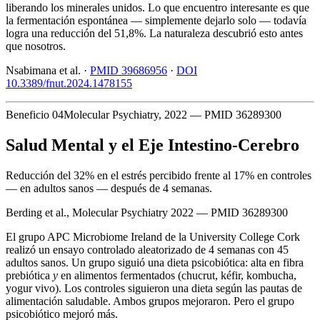
liberando los minerales unidos. Lo que encuentro interesante es que
la fermentación espontánea — simplemente dejarlo solo — todavía
logra una reducción del 51,8%. La naturaleza descubrió esto antes
que nosotros.
Nsabimana et al. ·
PMID 39686956
·
DOI
10.3389/fnut.2024.1478155
Beneficio 04
Molecular Psychiatry, 2022 — PMID 36289300
Salud Mental y el Eje Intestino-Cerebro
Reducción del 32% en el estrés percibido frente al 17% en controles
— en adultos sanos — después de 4 semanas.
Berding et al., Molecular Psychiatry 2022 — PMID 36289300
El grupo APC Microbiome Ireland de la University College Cork
realizó un ensayo controlado aleatorizado de 4 semanas con 45
adultos sanos. Un grupo siguió una dieta psicobiótica: alta en fibra
prebiótica
y
en alimentos fermentados (chucrut, kéfir, kombucha,
yogur vivo). Los controles siguieron una dieta según las pautas de
alimentación saludable. Ambos grupos mejoraron. Pero el grupo
psicobiótico mejoró más.