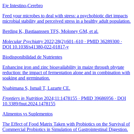
Eje Intestino-Cerebro
Feed your microbes to deal with stress: a psychobiotic diet impacts
microbial stability and perceived stress in a healthy adult population.
Berding K, Bastiaanssen TFS, Moloney GM, et al.
Molecular Psychiatry
2022;28(2):601–610
· PMID
36289300
·
DOI
10.1038/s41380-022-01817-y
Biodisponibilidad de Nutrientes
Enhancing iron and zinc bioavailability in maize through phytate
reduction: the impact of fermentation alone and in combination with
soaking and germination.
Nsabimana S, Ismail T, Lazarte CE.
Frontiers in Nutrition
2024;11:1478155
· PMID
39686956
· DOI
10.3389/fnut.2024.1478155
Alimentos vs Suplementos
The Effect of Food Matrix Taken with Probiotics on the Survival of
Commercial Probiotics in Simulation of Gastrointestinal Digestion.