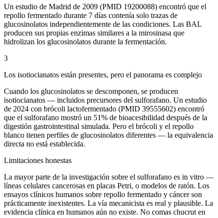
Un estudio de Madrid de 2009 (PMID 19200088) encontró que el
repollo fermentado durante 7 días contenía solo trazas de
glucosinolatos independientemente de las condiciones. Las BAL
producen sus propias enzimas similares a la mirosinasa que
hidrolizan los glucosinolatos durante la fermentación.
3
Los isotiocianatos están presentes, pero el panorama es complejo
Cuando los glucosinolatos se descomponen, se producen
isotiocianatos — incluidos precursores del sulforafano. Un estudio
de 2024 con brócoli lactofermentado (PMID 39555602) encontró
que el sulforafano mostró un 51% de bioacesibilidad después de la
digestión gastrointestinal simulada. Pero el brócoli y el repollo
blanco tienen perfiles de glucosinolatos diferentes — la equivalencia
directa no está establecida.
Limitaciones honestas
La mayor parte de la investigación sobre el sulforafano es in vitro —
líneas celulares cancerosas en placas Petri, o modelos de ratón. Los
ensayos clínicos humanos sobre repollo fermentado y cáncer son
prácticamente inexistentes. La vía mecanicista es real y plausible. La
evidencia clínica en humanos aún no existe. No comas chucrut en