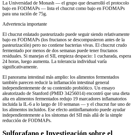
La Universidad de Monash — el grupo que desarrolló el protocolo
bajo en FODMAPs — lista el chucrut como bajo en FODMAPs
para una ración de 75g.
Advertencia importante
El chucrut enlatado pasteurizado puede seguir siendo relativamente
bajo en FODMAPs (los fructanos se descompusieron antes de la
pasteurización) pero no contiene bacterias vivas. El chucrut crudo
fermentado por menos de dos semanas puede tener fructanos
residuales. Si manejas el SII, empieza despacio: 1 cucharada, espera
24 horas, luego aumenta. La tolerancia individual varía
significativamente.
El panorama intestinal más amplio: los alimentos fermentados
también parecen reducir la inflamación intestinal general
independientemente de su contenido probiótico. Un ensayo
aleatorizado de Stanford (PMID 34256014) encontró que una dieta
alta en alimentos fermentados redujo 19 marcadores inflamatorios
incluida la IL-6 a lo largo de 10 semanas — y el chucrut fue uno de
los alimentos incluidos. Ese efecto antiinflamatorio puede ayudar
independientemente a los síntomas del SII más allá de la simple
reducción de FODMAPs.
Sulforafano e Investigación sobre el