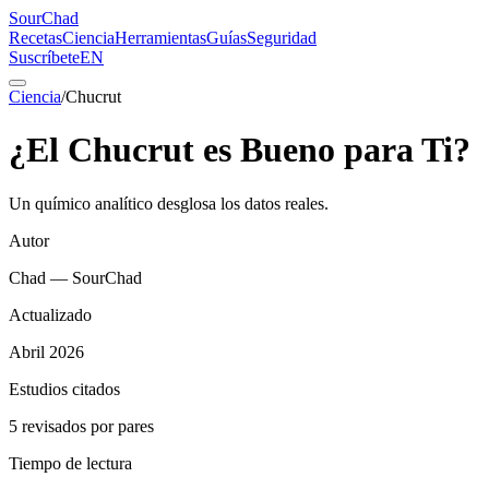
SourChad
Recetas
Ciencia
Herramientas
Guías
Seguridad
Suscríbete
EN
Ciencia
/
Chucrut
¿El Chucrut es Bueno para Ti?
Un químico analítico desglosa los datos reales.
Autor
Chad — SourChad
Actualizado
Abril 2026
Estudios citados
5 revisados por pares
Tiempo de lectura