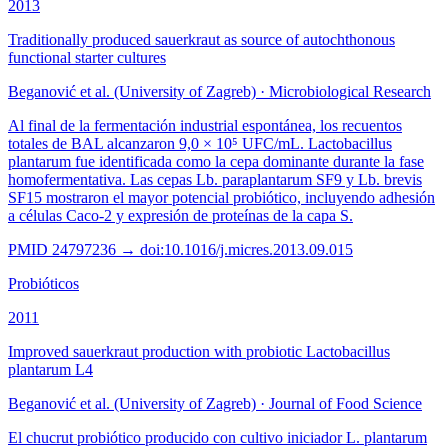
2013
Traditionally produced sauerkraut as source of autochthonous
functional starter cultures
Beganović et al. (University of Zagreb)
·
Microbiological Research
Al final de la fermentación industrial espontánea, los recuentos
totales de BAL alcanzaron 9,0 × 10⁵ UFC/mL. Lactobacillus
plantarum fue identificada como la cepa dominante durante la fase
homofermentativa. Las cepas Lb. paraplantarum SF9 y Lb. brevis
SF15 mostraron el mayor potencial probiótico, incluyendo adhesión
a células Caco-2 y expresión de proteínas de la capa S.
PMID
24797236
→ doi:
10.1016/j.micres.2013.09.015
Probióticos
2011
Improved sauerkraut production with probiotic Lactobacillus
plantarum L4
Beganović et al. (University of Zagreb)
·
Journal of Food Science
El chucrut probiótico producido con cultivo iniciador L. plantarum