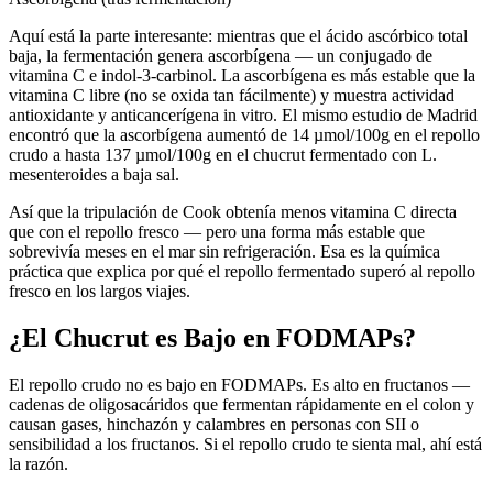
Aquí está la parte interesante: mientras que el ácido ascórbico total
baja, la fermentación genera ascorbígena — un conjugado de
vitamina C e indol-3-carbinol. La ascorbígena es más estable que la
vitamina C libre (no se oxida tan fácilmente) y muestra actividad
antioxidante y anticancerígena in vitro. El mismo estudio de Madrid
encontró que la ascorbígena aumentó de 14 µmol/100g en el repollo
crudo a hasta 137 µmol/100g en el chucrut fermentado con L.
mesenteroides a baja sal.
Así que la tripulación de Cook obtenía menos vitamina C directa
que con el repollo fresco — pero una forma más estable que
sobrevivía meses en el mar sin refrigeración. Esa es la química
práctica que explica por qué el repollo fermentado superó al repollo
fresco en los largos viajes.
¿El Chucrut es Bajo en FODMAPs?
El repollo crudo no es bajo en FODMAPs. Es alto en fructanos —
cadenas de oligosacáridos que fermentan rápidamente en el colon y
causan gases, hinchazón y calambres en personas con SII o
sensibilidad a los fructanos. Si el repollo crudo te sienta mal, ahí está
la razón.