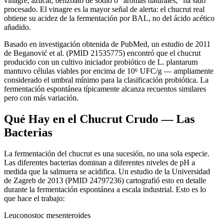
vinagre, azúcar, benzoato de sodio o “aromas naturales,” ha sido
procesado. El vinagre es la mayor señal de alerta: el chucrut real
obtiene su acidez de la fermentación por BAL, no del ácido acético
añadido.
Basado en investigación obtenida de PubMed, un estudio de 2011
de Beganović et al. (PMID 21535775) encontró que el chucrut
producido con un cultivo iniciador probiótico de L. plantarum
mantuvo células viables por encima de 10⁶ UFC/g — ampliamente
considerado el umbral mínimo para la clasificación probiótica. La
fermentación espontánea típicamente alcanza recuentos similares
pero con más variación.
Qué Hay en el Chucrut Crudo — Las
Bacterias
La fermentación del chucrut es una sucesión, no una sola especie.
Las diferentes bacterias dominan a diferentes niveles de pH a
medida que la salmuera se acidifica. Un estudio de la Universidad
de Zagreb de 2013 (PMID 24797236) cartografió esto en detalle
durante la fermentación espontánea a escala industrial. Esto es lo
que hace el trabajo:
Leuconostoc mesenteroides