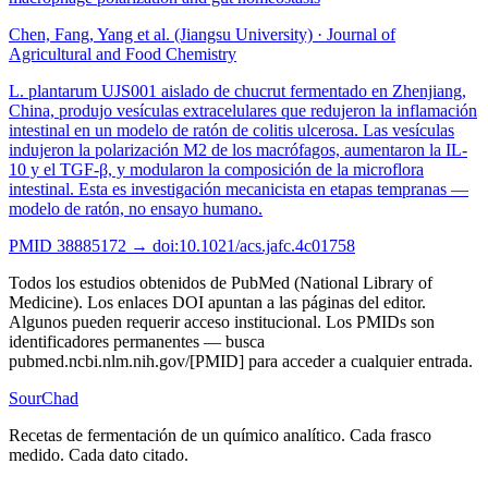
Chen, Fang, Yang et al. (Jiangsu University)
·
Journal of
Agricultural and Food Chemistry
L. plantarum UJS001 aislado de chucrut fermentado en Zhenjiang,
China, produjo vesículas extracelulares que redujeron la inflamación
intestinal en un modelo de ratón de colitis ulcerosa. Las vesículas
indujeron la polarización M2 de los macrófagos, aumentaron la IL-
10 y el TGF-β, y modularon la composición de la microflora
intestinal. Esta es investigación mecanicista en etapas tempranas —
modelo de ratón, no ensayo humano.
PMID
38885172
→ doi:
10.1021/acs.jafc.4c01758
Todos los estudios obtenidos de PubMed (National Library of
Medicine). Los enlaces DOI apuntan a las páginas del editor.
Algunos pueden requerir acceso institucional. Los PMIDs son
identificadores permanentes — busca
pubmed.ncbi.nlm.nih.gov/[PMID] para acceder a cualquier entrada.
SourChad
Recetas de fermentación de un químico analítico. Cada frasco
medido. Cada dato citado.