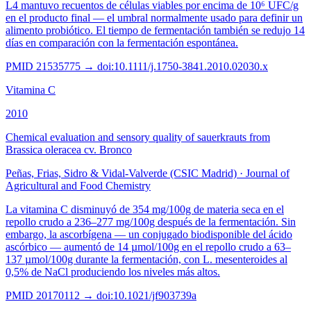
L4 mantuvo recuentos de células viables por encima de 10⁶ UFC/g
en el producto final — el umbral normalmente usado para definir un
alimento probiótico. El tiempo de fermentación también se redujo 14
días en comparación con la fermentación espontánea.
PMID
21535775
→ doi:
10.1111/j.1750-3841.2010.02030.x
Vitamina C
2010
Chemical evaluation and sensory quality of sauerkrauts from
Brassica oleracea cv. Bronco
Peñas, Frias, Sidro & Vidal-Valverde (CSIC Madrid)
·
Journal of
Agricultural and Food Chemistry
La vitamina C disminuyó de 354 mg/100g de materia seca en el
repollo crudo a 236–277 mg/100g después de la fermentación. Sin
embargo, la ascorbígena — un conjugado biodisponible del ácido
ascórbico — aumentó de 14 µmol/100g en el repollo crudo a 63–
137 µmol/100g durante la fermentación, con L. mesenteroides al
0,5% de NaCl produciendo los niveles más altos.
PMID
20170112
→ doi:
10.1021/jf903739a