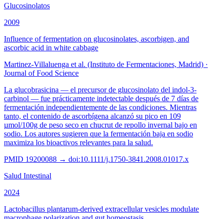
Glucosinolatos
2009
Influence of fermentation on glucosinolates, ascorbigen, and
ascorbic acid in white cabbage
Martinez-Villaluenga et al. (Instituto de Fermentaciones, Madrid)
·
Journal of Food Science
La glucobrasicina — el precursor de glucosinolato del indol-3-
carbinol — fue prácticamente indetectable después de 7 días de
fermentación independientemente de las condiciones. Mientras
tanto, el contenido de ascorbígena alcanzó su pico en 109
µmol/100g de peso seco en chucrut de repollo invernal bajo en
sodio. Los autores sugieren que la fermentación baja en sodio
maximiza los bioactivos relevantes para la salud.
PMID
19200088
→ doi:
10.1111/j.1750-3841.2008.01017.x
Salud Intestinal
2024
Lactobacillus plantarum-derived extracellular vesicles modulate
macrophage polarization and gut homeostasis