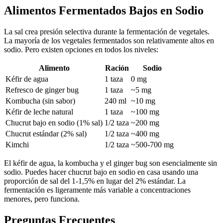
Alimentos Fermentados Bajos en Sodio
La sal crea presión selectiva durante la fermentación de vegetales.
La mayoría de los vegetales fermentados son relativamente altos en
sodio. Pero existen opciones en todos los niveles:
Alimento
Ración
Sodio
Kéfir de agua
1 taza
0 mg
Refresco de ginger bug
1 taza
~5 mg
Kombucha (sin sabor)
240 ml
~10 mg
Kéfir de leche natural
1 taza
~100 mg
Chucrut bajo en sodio (1% sal)
1/2 taza
~200 mg
Chucrut estándar (2% sal)
1/2 taza
~400 mg
Kimchi
1/2 taza
~500-700 mg
El kéfir de agua, la kombucha y el ginger bug son esencialmente sin
sodio. Puedes hacer chucrut bajo en sodio en casa usando una
proporción de sal del 1-1,5% en lugar del 2% estándar. La
fermentación es ligeramente más variable a concentraciones
menores, pero funciona.
Preguntas Frecuentes