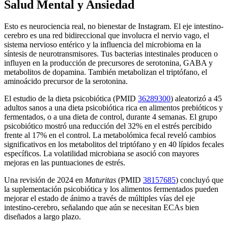
Salud Mental y Ansiedad
Esto es neurociencia real, no bienestar de Instagram. El eje intestino-
cerebro es una red bidireccional que involucra el nervio vago, el
sistema nervioso entérico y la influencia del microbioma en la
síntesis de neurotransmisores. Tus bacterias intestinales producen o
influyen en la producción de precursores de serotonina, GABA y
metabolitos de dopamina. También metabolizan el triptófano, el
aminoácido precursor de la serotonina.
El estudio de la dieta psicobiótica (PMID
36289300
) aleatorizó a 45
adultos sanos a una dieta psicobiótica rica en alimentos prebióticos y
fermentados, o a una dieta de control, durante 4 semanas. El grupo
psicobiótico mostró una reducción del 32% en el estrés percibido
frente al 17% en el control. La metabolómica fecal reveló cambios
significativos en los metabolitos del triptófano y en 40 lípidos fecales
específicos. La volatilidad microbiana se asoció con mayores
mejoras en las puntuaciones de estrés.
Una revisión de 2024 en
Maturitas
(PMID
38157685
) concluyó que
la suplementación psicobiótica y los alimentos fermentados pueden
mejorar el estado de ánimo a través de múltiples vías del eje
intestino-cerebro, señalando que aún se necesitan ECAs bien
diseñados a largo plazo.