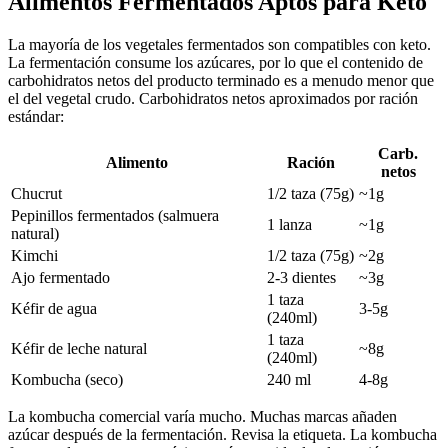
Alimentos Fermentados Aptos para Keto
La mayoría de los vegetales fermentados son compatibles con keto.
La fermentación consume los azúcares, por lo que el contenido de
carbohidratos netos del producto terminado es a menudo menor que
el del vegetal crudo. Carbohidratos netos aproximados por ración
estándar:
Carb.
Alimento
Ración
netos
Chucrut
1/2 taza (75g)
~1g
Pepinillos fermentados (salmuera
1 lanza
~1g
natural)
Kimchi
1/2 taza (75g)
~2g
Ajo fermentado
2-3 dientes
~3g
1 taza
Kéfir de agua
3-5g
(240ml)
1 taza
Kéfir de leche natural
~8g
(240ml)
Kombucha (seco)
240 ml
4-8g
La kombucha comercial varía mucho. Muchas marcas añaden
azúcar después de la fermentación. Revisa la etiqueta. La kombucha