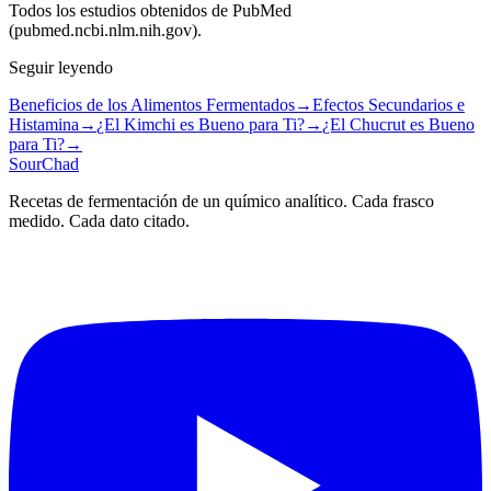
Todos los estudios obtenidos de PubMed
(pubmed.ncbi.nlm.nih.gov).
Seguir leyendo
Beneficios de los Alimentos Fermentados
→
Efectos Secundarios e
Histamina
→
¿El Kimchi es Bueno para Ti?
→
¿El Chucrut es Bueno
para Ti?
→
SourChad
Recetas de fermentación de un químico analítico. Cada frasco
medido. Cada dato citado.