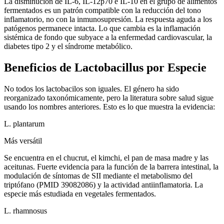
La disminución de IL-6, IL-12p70 e IL-10 en el grupo de alimentos
fermentados es un patrón compatible con la reducción del tono
inflamatorio, no con la inmunosupresión. La respuesta aguda a los
patógenos permanece intacta. Lo que cambia es la inflamación
sistémica de fondo que subyace a la enfermedad cardiovascular, la
diabetes tipo 2 y el síndrome metabólico.
Beneficios de Lactobacillus por Especie
No todos los lactobacilos son iguales. El género ha sido
reorganizado taxonómicamente, pero la literatura sobre salud sigue
usando los nombres anteriores. Esto es lo que muestra la evidencia:
L. plantarum
Más versátil
Se encuentra en el chucrut, el kimchi, el pan de masa madre y las
aceitunas. Fuerte evidencia para la función de la barrera intestinal, la
modulación de síntomas de SII mediante el metabolismo del
triptófano (PMID 39082086) y la actividad antiinflamatoria. La
especie más estudiada en vegetales fermentados.
L. rhamnosus