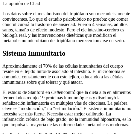
La opinión de Chad
Los datos sobre el metabolismo del triptófano son mecanicistamente
convincentes. Lo que el estudio psicobiótico no prueba: que comer
chucrut curará tu trastorno de ansiedad. Fueron 4 semanas, adultos
sanos, tamaño de efecto modesto. Pero el eje intestino-cerebro es
biología real, y las intervenciones dietéticas que modifican el
metabolismo microbiano del triptófano merecen tomarse en serio.
Sistema Inmunitario
Aproximadamente el 70% de las células inmunitarias del cuerpo
reside en el tejido linfoide asociado al intestino. El microbioma se
comunica constantemente con este tejido, educando a las células
inmunitarias sobre qué tolerar y qué atacar.
El estudio de Stanford en
Cell
encontró que la dieta alta en alimentos
fermentados redujo 19 proteínas inmunológicas y disminuyó la
señalización inflamatoria en múltiples vías de citocinas. La palabra
clave es “modulación,” no “estimulación.” El sistema inmunitario no
necesita ser más fuerte. Necesita estar mejor calibrado. La
inflamación crónica de bajo grado, no la inmunidad hipoactiva, es lo
que impulsa la mayoría de las enfermedades metabólicas modernas.