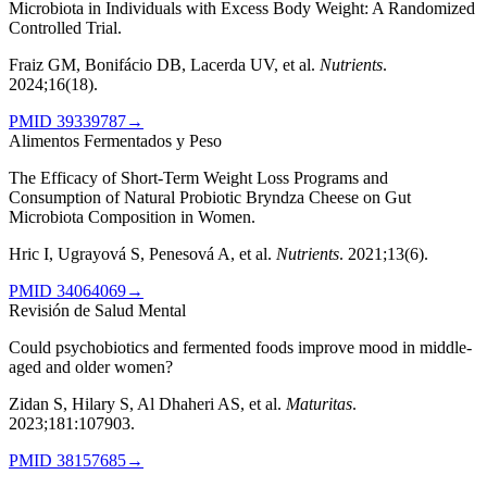
Microbiota in Individuals with Excess Body Weight: A Randomized
Controlled Trial.
Fraiz GM, Bonifácio DB, Lacerda UV, et al.
Nutrients
.
2024;16(18)
.
PMID
39339787
→
Alimentos Fermentados y Peso
The Efficacy of Short-Term Weight Loss Programs and
Consumption of Natural Probiotic Bryndza Cheese on Gut
Microbiota Composition in Women.
Hric I, Ugrayová S, Penesová A, et al.
Nutrients
.
2021;13(6)
.
PMID
34064069
→
Revisión de Salud Mental
Could psychobiotics and fermented foods improve mood in middle-
aged and older women?
Zidan S, Hilary S, Al Dhaheri AS, et al.
Maturitas
.
2023;181:107903
.
PMID
38157685
→