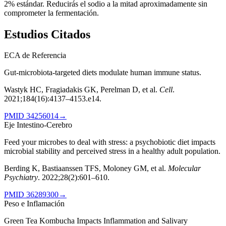
2% estándar. Reducirás el sodio a la mitad aproximadamente sin
comprometer la fermentación.
Estudios Citados
ECA de Referencia
Gut-microbiota-targeted diets modulate human immune status.
Wastyk HC, Fragiadakis GK, Perelman D, et al.
Cell
.
2021;184(16):4137–4153.e14
.
PMID
34256014
→
Eje Intestino-Cerebro
Feed your microbes to deal with stress: a psychobiotic diet impacts
microbial stability and perceived stress in a healthy adult population.
Berding K, Bastiaanssen TFS, Moloney GM, et al.
Molecular
Psychiatry
.
2022;28(2):601–610
.
PMID
36289300
→
Peso e Inflamación
Green Tea Kombucha Impacts Inflammation and Salivary