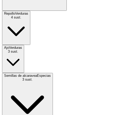
Repollo
Verduras
4
sust.
Ajo
Verduras
3
sust.
Semillas de alcaravea
Especias
3
sust.