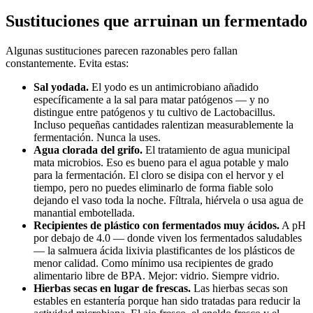
Sustituciones que arruinan un fermentado
Algunas sustituciones parecen razonables pero fallan
constantemente. Evita estas:
Sal yodada.
El yodo es un antimicrobiano añadido
específicamente a la sal para matar patógenos — y no
distingue entre patógenos y tu cultivo de Lactobacillus.
Incluso pequeñas cantidades ralentizan measurablemente la
fermentación. Nunca la uses.
Agua clorada del grifo.
El tratamiento de agua municipal
mata microbios. Eso es bueno para el agua potable y malo
para la fermentación. El cloro se disipa con el hervor y el
tiempo, pero no puedes eliminarlo de forma fiable solo
dejando el vaso toda la noche. Fíltrala, hiérvela o usa agua de
manantial embotellada.
Recipientes de plástico con fermentados muy ácidos.
A pH
por debajo de 4.0 — donde viven los fermentados saludables
— la salmuera ácida lixivia plastificantes de los plásticos de
menor calidad. Como mínimo usa recipientes de grado
alimentario libre de BPA. Mejor: vidrio. Siempre vidrio.
Hierbas secas en lugar de frescas.
Las hierbas secas son
estables en estantería porque han sido tratadas para reducir la