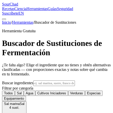
SourChad
Recetas
Ciencia
Herramientas
Guías
Seguridad
Suscríbete
EN
Inicio
/
Herramientas
/
Buscador de Sustituciones
Herramienta Gratuita
Buscador de Sustituciones de
Fermentación
¿Te falta algo? Elige el ingrediente que no tienes y obtén alternativas
clasificadas — con proporciones exactas y notas sobre qué cambia
en tu fermentado.
Buscar ingredientes
Filtrar por categoría
Todos
Sal
Agua
Cultivos Iniciadores
Verduras
Especias
Equipamiento
Sal marina
Sal
4
sust.