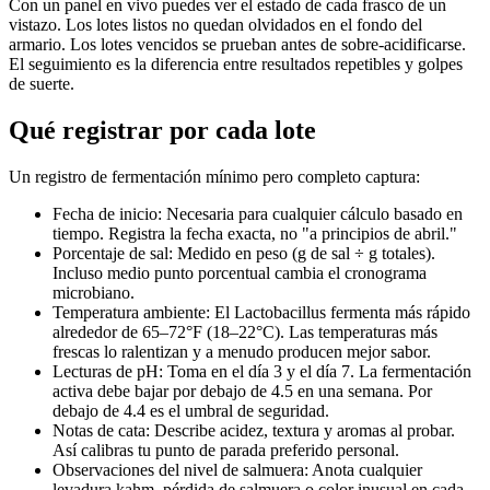
Con un panel en vivo puedes ver el estado de cada frasco de un
vistazo. Los lotes listos no quedan olvidados en el fondo del
armario. Los lotes vencidos se prueban antes de sobre-acidificarse.
El seguimiento es la diferencia entre resultados repetibles y golpes
de suerte.
Qué registrar por cada lote
Un registro de fermentación mínimo pero completo captura:
Fecha de inicio
:
Necesaria para cualquier cálculo basado en
tiempo. Registra la fecha exacta, no "a principios de abril."
Porcentaje de sal
:
Medido en peso (g de sal ÷ g totales).
Incluso medio punto porcentual cambia el cronograma
microbiano.
Temperatura ambiente
:
El Lactobacillus fermenta más rápido
alrededor de 65–72°F (18–22°C). Las temperaturas más
frescas lo ralentizan y a menudo producen mejor sabor.
Lecturas de pH
:
Toma en el día 3 y el día 7. La fermentación
activa debe bajar por debajo de 4.5 en una semana. Por
debajo de 4.4 es el umbral de seguridad.
Notas de cata
:
Describe acidez, textura y aromas al probar.
Así calibras tu punto de parada preferido personal.
Observaciones del nivel de salmuera
:
Anota cualquier
levadura kahm, pérdida de salmuera o color inusual en cada