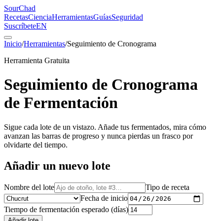
SourChad
Recetas
Ciencia
Herramientas
Guías
Seguridad
Suscríbete
EN
Inicio
/
Herramientas
/
Seguimiento de Cronograma
Herramienta Gratuita
Seguimiento de Cronograma
de Fermentación
Sigue cada lote de un vistazo. Añade tus fermentados, mira cómo
avanzan las barras de progreso y nunca pierdas un frasco por
olvidarte del tiempo.
Añadir un nuevo lote
Nombre del lote
Tipo de receta
Fecha de inicio
Tiempo de fermentación esperado (días)
Añadir lote